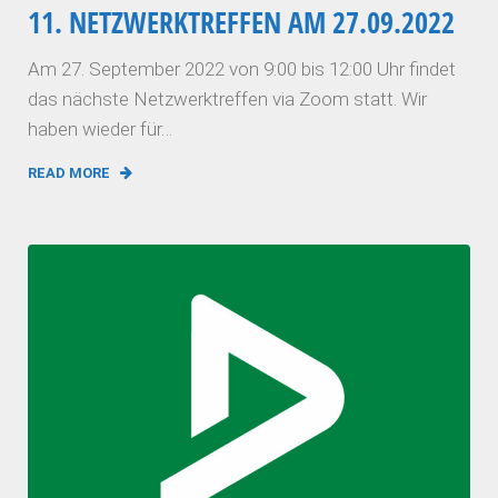
11. NETZWERKTREFFEN AM 27.09.2022
Am 27. September 2022 von 9:00 bis 12:00 Uhr findet
das nächste Netzwerktreffen via Zoom statt. Wir
haben wieder für…
READ MORE