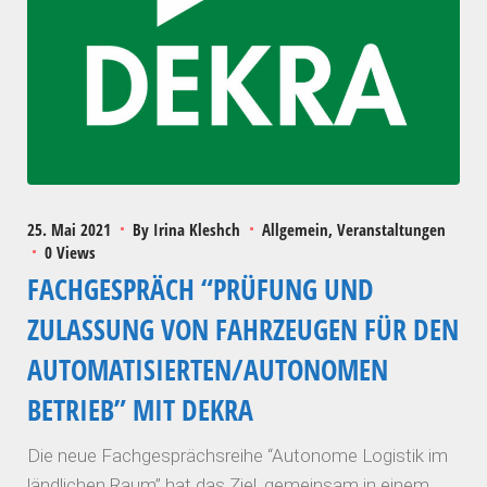
25. Mai 2021
By
Irina Kleshch
Allgemein
Veranstaltungen
0 Views
FACHGESPRÄCH “PRÜFUNG UND
ZULASSUNG VON FAHRZEUGEN FÜR DEN
AUTOMATISIERTEN/AUTONOMEN
BETRIEB” MIT DEKRA
Die neue Fachgesprächsreihe “Autonome Logistik im
ländlichen Raum” hat das Ziel, gemeinsam in einem