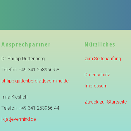
Ansprechpartner
Nützliches
Dr. Philipp Guttenberg
zum Seitenanfang
Telefon: +49 341 253966-58
Datenschutz
philipp.guttenberg[at]evermind.de
Impressum
Irina Kleshch
Zurück zur Startseite
Telefon: +49 341 253966-44
ik[at]evermind.de