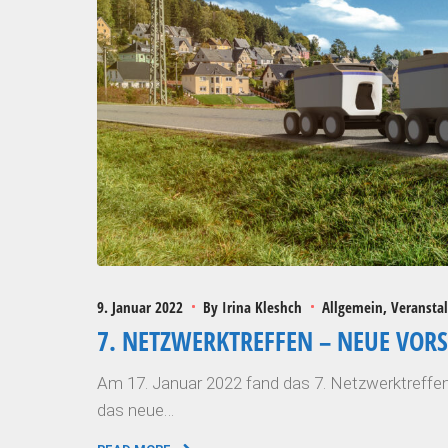
9. Januar 2022
By
Irina Kleshch
Allgemein
Veransta
7. NETZWERKTREFFEN – NEUE VORS
Am 17. Januar 2022 fand das 7. Netzwerktreffen
das neue…