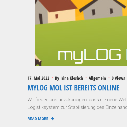
17. Mai 2022
By
Irina Kleshch
Allgemein
0 Views
MYLOG MOL IST BEREITS ONLINE
Wir freuen uns anzukündigen, dass die neue We
Logistiksystem zur Stabilisierung des Einzelhand
READ MORE